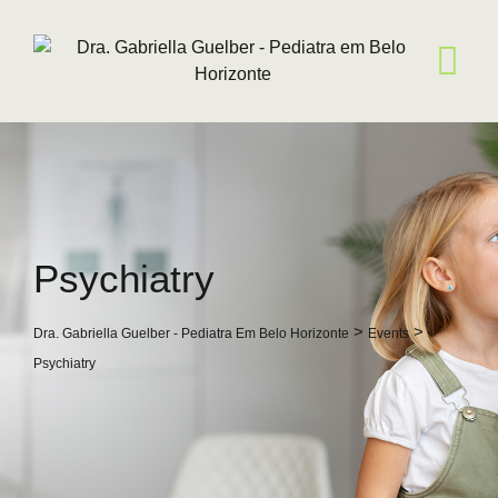
Skip
to
content
Psychiatry
>
>
Dra. Gabriella Guelber - Pediatra Em Belo Horizonte
Events
Psychiatry