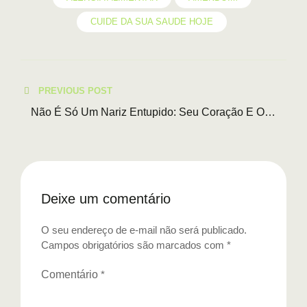
CUIDE DA SUA SAUDE HOJE
Navegação
PREVIOUS POST
de
Não É Só Um Nariz Entupido: Seu Coração E O
Seu Cérebro Estão Em Perigo.
Post
Deixe um comentário
O seu endereço de e-mail não será publicado.
Campos obrigatórios são marcados com
*
Comentário
*