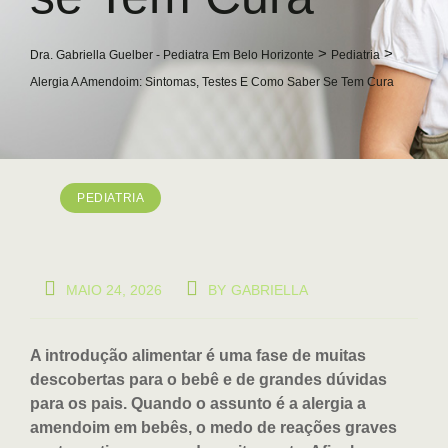
>
>
Dra. Gabriella Guelber - Pediatra Em Belo Horizonte
Pediatria
Alergia A Amendoim: Sintomas, Testes E Como Saber Se Tem Cura
PEDIATRIA
MAIO 24, 2026
BY
GABRIELLA
A introdução alimentar é uma fase de muitas
descobertas para o bebê e de grandes dúvidas
para os pais. Quando o assunto é a alergia a
amendoim em bebês, o medo de reações graves