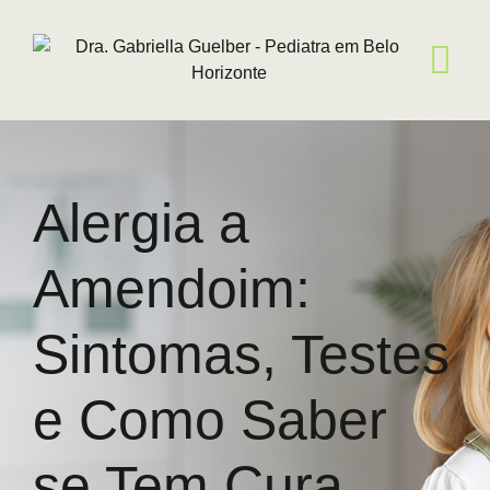
Skip
to
content
Alergia a
Amendoim:
Sintomas, Testes
e Como Saber
se Tem Cura