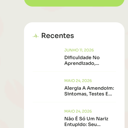
Recentes
JUNHO 11, 2026
Dificuldade No
Aprendizado,
Hiperatividade,
Irritabilidade,
Dificuldade De
MAIO 24, 2026
Dormir- OS ERROS
Alergia A Amendoim:
DE DIAGNÓSTICO
Sintomas, Testes E
Como Saber Se Tem
Cura
MAIO 24, 2026
Não É Só Um Nariz
Entupido: Seu