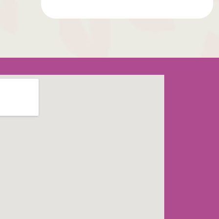
Coração E O Seu
Cérebro Estão Em
Perigo.