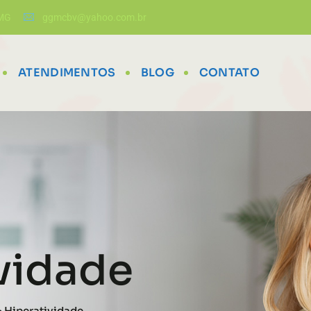
/MG
ggmcbv@yahoo.com.br
ATENDIMENTOS
BLOG
CONTATO
ividade
>
Hiperatividade