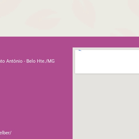
nto Antônio - Belo Hte./MG
elber/