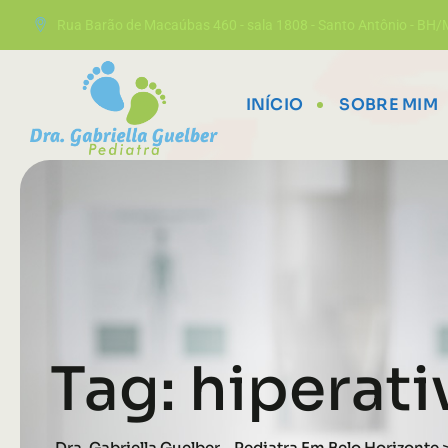
Rua Barão de Macaúbas 460 - sala 1808 - Santo Antônio - BH
INÍCIO
SOBRE MIM
Tag: hiperat
Dra. Gabriella Guelber - Pediatra Em Belo Horizonte