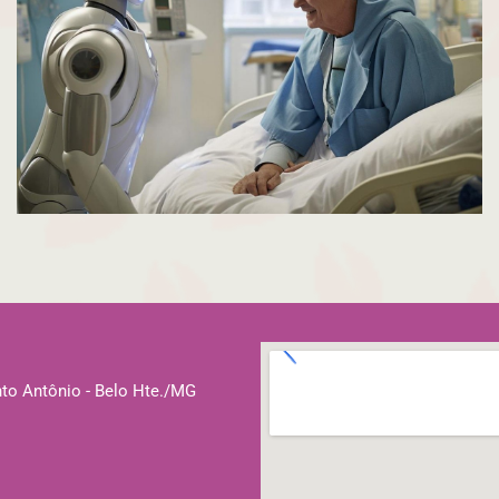
Research
Orthopaedic Surgery
nto Antônio - Belo Hte./MG