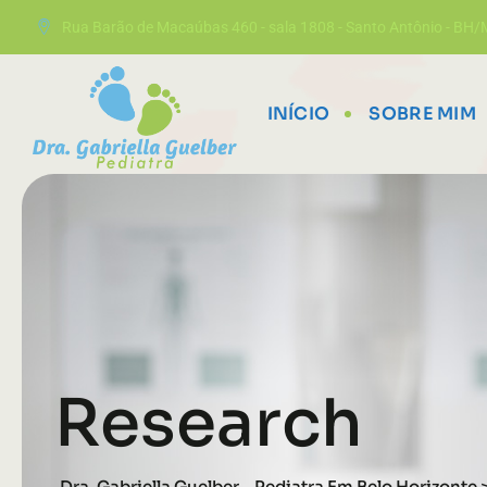
Rua Barão de Macaúbas 460 - sala 1808 - Santo Antônio - BH
INÍCIO
SOBRE MIM
Research
Dra. Gabriella Guelber - Pediatra Em Belo Horizonte