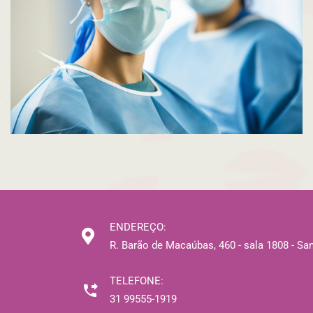
Research
Cardiothoracic
ENDEREÇO:
R. Barão de Macaúbas, 460 - sala 1808 - Sa
TELEFONE:
31 99555-1919