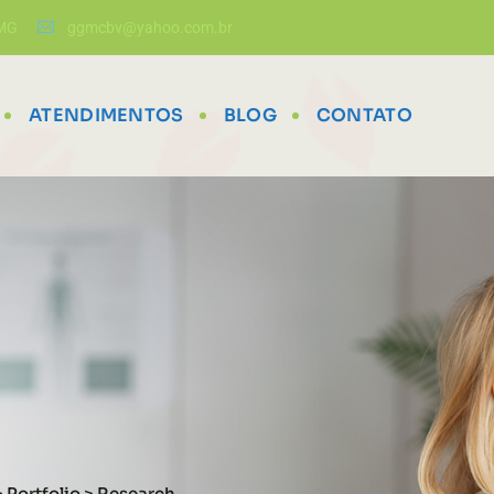
/MG
ggmcbv@yahoo.com.br
ATENDIMENTOS
BLOG
CONTATO
>
Portfolio
>
Research